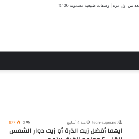
 من اول مرة | وصفات طبيعية مضمونة 100%
tech-super.net
منذ 4 أسابيع
0
977
ايهما أفضل زيت الذرة أو زيت دوار الشمس