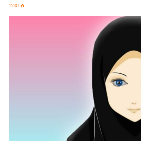
1٬005