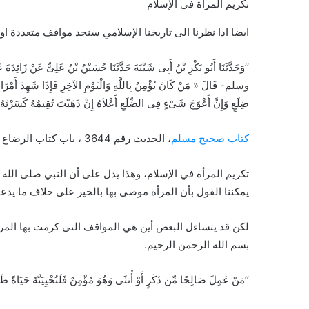
تكريم المرأة في الإسلام
ايضا اذا نظرنا الى تاريخنا الإسلامي سنجد مواقف متعددة 
’’وَحَدَّثَنَا أَبُو بَكْرِ بْنُ أَبِى شَيْبَةَ حَدَّثَنَا حُسَيْنُ بْنُ عَلِىٍّ عَنْ زَ
وسلم- قَالَ « مَنْ كَانَ يُؤْمِنُ بِاللَّهِ وَالْيَوْمِ الآخِرِ فَإِذَا شَهِدَ أَمْرًا فَلْ
ضِلَعٍ وَإِنَّ أَعْوَجَ شَىْءٍ فِى الضِّلَعِ أَعْلاَهُ إِنْ ذَهَبْتَ تُقِيمُهُ كَسَرْتَهُ و
كتاب صحيح مسلم
، الحديث رقم 3644 ، باب كتاب الرضاع
تكريم المرأة في الإسلام، وهذا يدل على أن النبي صلى الله
يمكننا القول بأن المرأة موصى بها بالخير على خلاف ما يد
لكن قد يتساءل البعض أين هي المواقف التى كرمت بها المراة
بسم الله الرحمن الرحيم.
’’مَنْ عَمِلَ صَالِحًا مِّن ذَكَرٍ أَوْ أُنثَى وَهُوَ مُؤْمِنٌ فَلَنُحْيِيَنَّهُ حَيَاةً طَيِّ