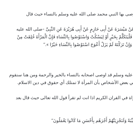
اوصى بها النبي محمد صلى الله عليه وسلم بالنساء حيث قال
ائِدَةَ عَنْ مَيْسَرَةَ عَنْ أَبِى حَازِمٍ عَنْ أَبِى هُرَيْرَةَ عَنِ النَّبِىِّ -صلى الله عليه
يَتَكَلَّمْ بِخَيْرٍ أَوْ لِيَسْكُتْ وَاسْتَوْصُوا بِالنِّسَاءِ فَإِنَّ الْمَرْأَةَ خُلِقَتْ مِنْ
َإِنْ تَرَكْتَهُ لَمْ يَزَلْ أَعْوَجَ اسْتَوْصُوا بِالنِّسَاءِ خَيْرًا ».‘‘
 عليه وسلم قد اوصى اصحابه بالنساء بالخير والرحمة ومن هنا سنقوم
عي بعض الأشخاص بأن المرأة لا تمتلك أي حقوق في دين الاسلام.
 في القران الكريم اذا انت لم تقرأ قول الله تعالى حيث قال بعد
بَةً وَلَنَجْزِيَنَّهُمْ أَجْرَهُم بِأَحْسَنِ مَا كَانُوا يَعْمَلُونَ‘‘