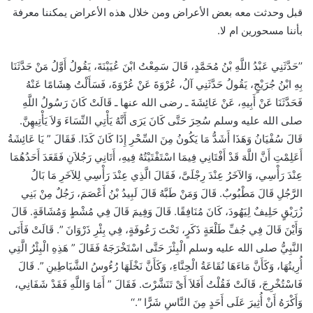
قبل وحدثت معه بعض الأعراض ومن خلال هذه الأعراض يمكننا معرفة
بأننا مسحورين ام لا.
’’حَدَّثَنِي عَبْدُ اللَّهِ بْنُ مُحَمَّدٍ، قَالَ سَمِعْتُ ابْنَ عُيَيْنَةَ، يَقُولُ أَوَّلُ مَنْ حَدَّثَنَا
بِهِ ابْنُ جُرَيْجٍ، يَقُولُ حَدَّثَنِي آلُ، عُرْوَةَ عَنْ عُرْوَةَ، فَسَأَلْتُ هِشَامًا عَنْهُ
فَحَدَّثَنَا عَنْ أَبِيهِ، عَنْ عَائِشَةَ ـ رضى الله عنها ـ قَالَتْ كَانَ رَسُولُ اللَّهِ
صلى الله عليه وسلم سُحِرَ حَتَّى كَانَ يَرَى أَنَّهُ يَأْتِي النِّسَاءَ وَلاَ يَأْتِيهِنَّ‏.‏
قَالَ سُفْيَانُ وَهَذَا أَشَدُّ مَا يَكُونُ مِنَ السِّحْرِ إِذَا كَانَ كَذَا‏.‏ فَقَالَ ‏”‏ يَا عَائِشَةُ
أَعَلِمْتِ أَنَّ اللَّهَ قَدْ أَفْتَانِي فِيمَا اسْتَفْتَيْتُهُ فِيهِ، أَتَانِي رَجُلاَنِ فَقَعَدَ أَحَدُهُمَا
عِنْدَ رَأْسِي، وَالآخَرُ عِنْدَ رِجْلَىَّ، فَقَالَ الَّذِي عِنْدَ رَأْسِي لِلآخَرِ مَا بَالُ
الرَّجُلِ قَالَ مَطْبُوبٌ‏.‏ قَالَ وَمَنْ طَبَّهُ قَالَ لَبِيدُ بْنُ أَعْصَمَ، رَجُلٌ مِنْ بَنِي
زُرَيْقٍ حَلِيفٌ لِيَهُودَ، كَانَ مُنَافِقًا‏.‏ قَالَ وَفِيمَ قَالَ فِي مُشْطٍ وَمُشَاقَةٍ‏.‏ قَالَ
وَأَيْنَ قَالَ فِي جُفِّ طَلْعَةٍ ذَكَرٍ، تَحْتَ رَعُوفَةٍ، فِي بِئْرِ ذَرْوَانَ ‏”‏‏.‏ قَالَتْ فَأَتَى
النَّبِيُّ صلى الله عليه وسلم الْبِئْرَ حَتَّى اسْتَخْرَجَهُ فَقَالَ ‏”‏ هَذِهِ الْبِئْرُ الَّتِي
أُرِيتُهَا، وَكَأَنَّ مَاءَهَا نُقَاعَةُ الْحِنَّاءِ، وَكَأَنَّ نَخْلَهَا رُءُوسُ الشَّيَاطِينِ ‏”‏‏.‏ قَالَ
فَاسْتُخْرِجَ، قَالَتْ فَقُلْتُ أَفَلاَ أَىْ تَنَشَّرْتَ‏.‏ فَقَالَ ‏”‏ أَمَا وَاللَّهِ فَقَدْ شَفَانِي،
وَأَكْرَهُ أَنْ أُثِيرَ عَلَى أَحَدٍ مِنَ النَّاسِ شَرًّا ‏”‏‏.‘‘