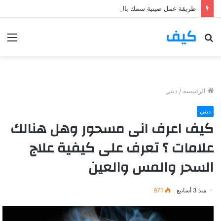
طريقة عمل صينية سمك بالفرن وصفة ولا ألذ
كيف
بحث
الق
عن
الرئيسية
/
ديني
ديني
كيف اعرف انى مسحور وهل هنالك
علامات ؟ تعرف على كيفية علاج
السحر والمس والعين
منذ 3 أسابيع
971