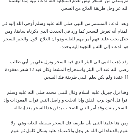
لم يشفى من السحر ليس لعدم استجابة الله لدعاء نبيه إنما ليعلمنا
الله عز وجل طريقة العلاج من السحر.
وبعد الدعاء المستمر من النبي صلى الله عليه وسلم أوحى الله إليه في
المنام أنه تعرض للسحر كما ورد في الحديث الذي ذكرناه سابقا، ومن
خلال يجب علينا فهم أمر مهم للغاية وهو ان العلاج الاول والخير للسحر
هو الدعاء إلى الله و اللجوء إليه وحده.
وقد ذهب النبى الى البئر الذي فيه السحر ونزل علي بن أبي طالب
رضي الله عنه الى البئر واستخراج المشط وكان فيه 12 شعر معقودة
11 عقدة ولم يكن يعلم النبي طريقة فك السحر.
وهنا نزل جبريل عليه السلام وقال للنبي محمد صلى الله عليه وسلم
اقرأ قل أعوذ برب الفلق وإذا انحلت و واصل النبي قرأت المعوذات وإذ
بالسحر ينفك وقد أمر النبي الصحاب بدفن هذا السحر بعد إبطاله.
ومن هنا علمنا النبى بأن طريقة فك السحر بسيطة للغاية وهي اولا
نقوم بالدعاء الى الله عز وجل والاعتماد عليه بشكل كامل ثم نقوم